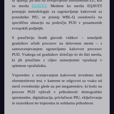
in Španiji, pa tudi na uveljavljenih instrumentih EU, kot
so merila
EQAVET
. Medtem ko merila EQAVET
ponujajo metodologijo za zagotavljanje kakovosti za
ponudnike PIU, se pristop WBL-Q osredotoča na
specifično situacijo na področju PUD v posameznih
evropskih podjetjih.
S preučitvijo šestih glavnih vidikov – temeljnih
gradnikov učnih procesov na delovnem mestu – s
samoocenjevanjem ugotavljamo kakovost procesov
PUD. Vsakega od gradnikov določajo tri do štiri merila,
ki jih preučimo s ciljno usmerjenimi vprašanji v
spletnem vprašalniku.
Vzporedno z ocenjevanjem kakovosti izvedemo tudi
obremenitveni test, v katerem se odgovori za vsako od
meril ovrednotijo glede na pet megatrendov, ki bodo na
procese PUD vplivali v prihodnosti: demografske
spremembe, digitalizacija, privlačnost PIU, vključevanje
in raznolikost ter trajnostna in solidarna prihodnost.