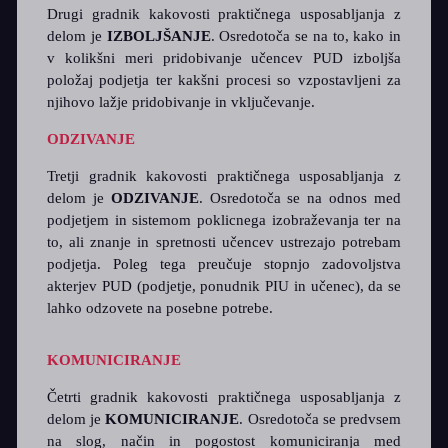
Drugi gradnik kakovosti praktičnega usposabljanja z
delom je
IZBOLJŠANJE
. Osredotoča se na to, kako in
v kolikšni meri pridobivanje učencev PUD izboljša
položaj podjetja ter kakšni procesi so vzpostavljeni za
njihovo lažje pridobivanje in vključevanje.
ODZIVANJE
Tretji gradnik kakovosti praktičnega usposabljanja z
delom je
ODZIVANJE
. Osredotoča se na odnos med
podjetjem in sistemom poklicnega izobraževanja ter na
to, ali znanje in spretnosti učencev ustrezajo potrebam
podjetja. Poleg tega preučuje stopnjo zadovoljstva
akterjev PUD (podjetje, ponudnik PIU in učenec), da se
lahko odzovete na posebne potrebe.
KOMUNICIRANJE
Četrti gradnik kakovosti praktičnega usposabljanja z
delom je
KOMUNICIRANJE
. Osredotoča se predvsem
na slog, način in pogostost komuniciranja med