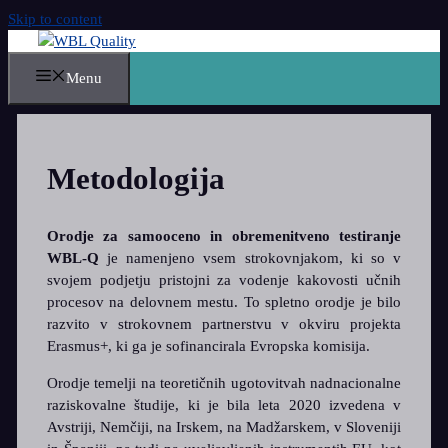
Skip to content
Menu
Metodologija
Orodje za samooceno in obremenitveno testiranje
WBL-Q
je namenjeno vsem strokovnjakom, ki so v
svojem podjetju pristojni za vodenje kakovosti učnih
procesov na delovnem mestu. To spletno orodje je bilo
razvito v strokovnem partnerstvu v okviru projekta
Erasmus+, ki ga je sofinancirala Evropska komisija.
Orodje temelji na teoretičnih ugotovitvah nadnacionalne
raziskovalne študije, ki je bila leta 2020 izvedena v
Avstriji, Nemčiji, na Irskem, na Madžarskem, v Sloveniji