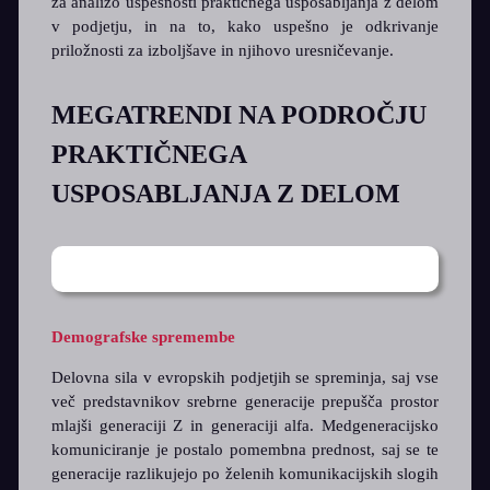
za analizo uspešnosti praktičnega usposabljanja z delom
v podjetju, in na to, kako uspešno je odkrivanje
priložnosti za izboljšave in njihovo uresničevanje.
MEGATRENDI NA PODROČJU
PRAKTIČNEGA
USPOSABLJANJA Z DELOM
Demografske spremembe
Delovna sila v evropskih podjetjih se spreminja, saj vse
več predstavnikov srebrne generacije prepušča prostor
mlajši generaciji Z in generaciji alfa. Medgeneracijsko
komuniciranje je postalo pomembna prednost, saj se te
generacije razlikujejo po želenih komunikacijskih slogih