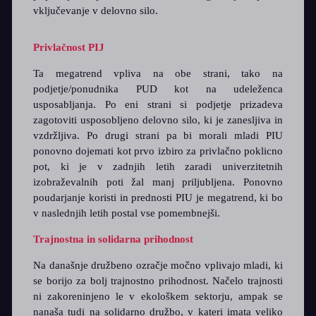
vključevanje v delovno silo.
Privlačnost PIJ
Ta megatrend vpliva na obe strani, tako na
podjetje/ponudnika PUD kot na udeleženca
usposabljanja. Po eni strani si podjetje prizadeva
zagotoviti usposobljeno delovno silo, ki je zanesljiva in
vzdržljiva. Po drugi strani pa bi morali mladi PIU
ponovno dojemati kot prvo izbiro za privlačno poklicno
pot, ki je v zadnjih letih zaradi univerzitetnih
izobraževalnih poti žal manj priljubljena. Ponovno
poudarjanje koristi in prednosti PIU je megatrend, ki bo
v naslednjih letih postal vse pomembnejši.
Trajnostna in solidarna prihodnost
Na današnje družbeno ozračje močno vplivajo mladi, ki
se borijo za bolj trajnostno prihodnost. Načelo trajnosti
ni zakoreninjeno le v ekološkem sektorju, ampak se
nanaša tudi na solidarno družbo, v kateri imata veliko