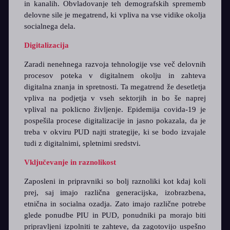
in kanalih. Obvladovanje teh demografskih sprememb
delovne sile je megatrend, ki vpliva na vse vidike okolja
socialnega dela.
Digitalizacija
Zaradi nenehnega razvoja tehnologije vse več delovnih
procesov poteka v digitalnem okolju in zahteva
digitalna znanja in spretnosti. Ta megatrend že desetletja
vpliva na podjetja v vseh sektorjih in bo še naprej
vplival na poklicno življenje. Epidemija covida-19 je
pospešila procese digitalizacije in jasno pokazala, da je
treba v okviru PUD najti strategije, ki se bodo izvajale
tudi z digitalnimi, spletnimi sredstvi.
Vključevanje in raznolikost
Zaposleni in pripravniki so bolj raznoliki kot kdaj koli
prej, saj imajo različna generacijska, izobrazbena,
etnična in socialna ozadja. Zato imajo različne potrebe
glede ponudbe PIU in PUD, ponudniki pa morajo biti
pripravljeni izpolniti te zahteve, da zagotovijo uspešno