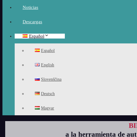
Noticias
Descargas
Español
Español
English
Slovenščina
Deutsch
Magyar
B
a la herramienta de au