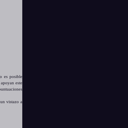
o es posible
 apoyan este
 puntuaciones
 un vistazo a