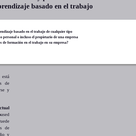
prendizaje basado en el trabajo
ndizaje basado en el trabajo de cualquier tipo
o personal o incluso el propietario de una empresa
os de formación en el trabajo en su empresa?
 está
os de
rse y
ctual
b
ased
Puede
es de
año y