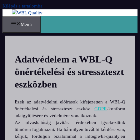
Kilépés a tartalomba
Menü
Adatvédelem a WBL-Q
önértékelési és stresszteszt
eszközben
Ezek az adatvédelmi előírások kifejezetten a WBL-Q
önértékelési és stresszteszt eszköz
GDPR
-konform
adatgyűjtésére és védelmére vonatkoznak.
Az olvashatóság javítása érdekében igyekeztünk
tömören fogalmazni. Ha bármilyen további kérdése van,
kérjük, forduljon bizalommal a info@wbl-quality.eu