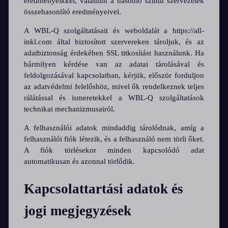
eredményeikkel, valamint a hasonló szintű szervezetek
összehasonlító eredményeivel.
A WBL-Q szolgáltatásait és weboldalát a https://all-
inkl.com által biztosított szervereken tároljuk, és az
adatbiztonság érdekében SSL titkosítást használunk. Ha
bármilyen kérdése van az adatai tárolásával és
feldolgozásával kapcsolatban, kérjük, először forduljon
az adatvédelmi felelőshöz, mivel ők rendelkeznek teljes
rálátással és ismeretekkel a WBL-Q szolgáltatások
technikai mechanizmusairól.
A felhasználói adatok mindaddig tárolódnak, amíg a
felhasználói fiók létezik, és a felhasználó nem törli őket.
A fiók törlésekor minden kapcsolódó adat
automatikusan és azonnal törlődik.
Kapcsolattartási adatok és
jogi megjegyzések