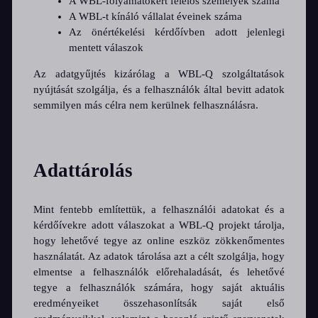
A WBL-folyamatokért felelős személyek száma
A WBL-t kínáló vállalat éveinek száma
Az önértékelési kérdőívben adott jelenlegi
mentett válaszok
Az adatgyűjtés kizárólag a WBL-Q szolgáltatások
nyújtását szolgálja, és a felhasználók által bevitt adatok
semmilyen más célra nem kerülnek felhasználásra.
Adattárolás
Mint fentebb említettük, a felhasználói adatokat és a
kérdőívekre adott válaszokat a WBL-Q projekt tárolja,
hogy lehetővé tegye az online eszköz zökkenőmentes
használatát. Az adatok tárolása azt a célt szolgálja, hogy
elmentse a felhasználók előrehaladását, és lehetővé
tegye a felhasználók számára, hogy saját aktuális
eredményeiket összehasonlítsák saját első