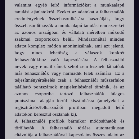
valamint egyéb leíró információkat a munkaalapú
tanulási ajánlatokról. Ezeket az adatokat a felhasználók
eredményeinek összehasonlítására használják, hogy
összehasonlíthassák a munkaalapú tanulási rendszereket
az azonos országban és vállalati méretben működő
szakmai csoportokon belül. Mindazonáltal minden
adatot komplex módon anonimizálnak, ami azt jelenti,
hogy nincs lehetőség a válaszok konkrét
felhasználókhoz való kapcsolására. A felhasználói
nevek vagy e-mail címek sehol sem lesznek láthatóak
más felhasználók vagy harmadik felek számára. Ez a
teljesítményértékelés csak a felhasználói műszerfalon
található pontszámok megjelenítésénél történik, és az
azonos csoportba tartozó felhasználók átlagos
pontszámai alapján kerül kiszámításra (amelyeket a
regisztrációs/felhasználói profilban megadott leíró
adatokon keresztül osztanak ki).
A felhasználói profilok bármikor módosíthatók és
törölhetők. A felhasználó törlése automatikusan
eltávolítja a felhasználóval kapcsolatos összes adatot az