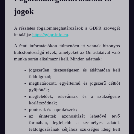
jogok
A részletes fogalommeghatározások a GDPR szövegét
itt találja:
https://gdpr-info.eu
.
A fenti információkon túlmenően itt vannak bizonyos
kulcsfontosságú elvek, amelyeket az Ön adataival való
munka során alkalmazni kell. Minden adatnak:
jogszerűen, tisztességesen és átláthatóan kell
feldolgozni;
meghatározott, egyértelmű és jogszerű célból
gyűjtötték;
megfelelőek, relevánsak és a szükségesre
korlátozódnak;
pontosak és naprakészek;
az érintettek azonosítását lehetővé tevő
formában, legfeljebb a személyes adatok
feldolgozásának céljához szükséges ideig kell