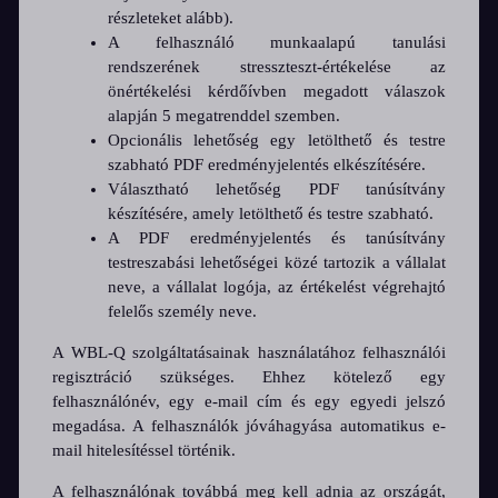
részleteket alább).
A felhasználó munkaalapú tanulási
rendszerének stresszteszt-értékelése az
önértékelési kérdőívben megadott válaszok
alapján 5 megatrenddel szemben.
Opcionális lehetőség egy letölthető és testre
szabható PDF eredményjelentés elkészítésére.
Választható lehetőség PDF tanúsítvány
készítésére, amely letölthető és testre szabható.
A PDF eredményjelentés és tanúsítvány
testreszabási lehetőségei közé tartozik a vállalat
neve, a vállalat logója, az értékelést végrehajtó
felelős személy neve.
A WBL-Q szolgáltatásainak használatához felhasználói
regisztráció szükséges. Ehhez kötelező egy
felhasználónév, egy e-mail cím és egy egyedi jelszó
megadása. A felhasználók jóváhagyása automatikus e-
mail hitelesítéssel történik.
A felhasználónak továbbá meg kell adnia az országát,