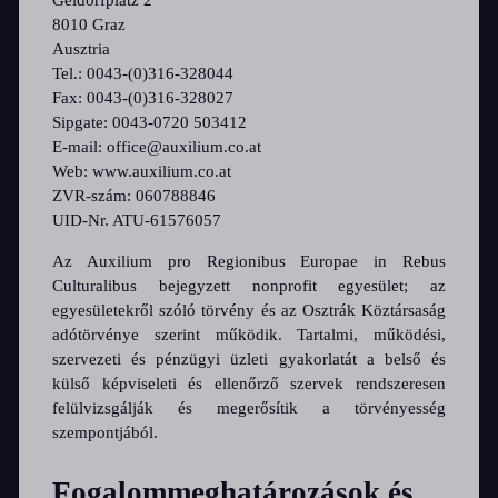
8010 Graz
Ausztria
Tel.: 0043-(0)316-328044
Fax: 0043-(0)316-328027
Sipgate: 0043-0720 503412
E-mail: office@auxilium.co.at
Web: www.auxilium.co.at
ZVR-szám: 060788846
UID-Nr. ATU-61576057
Az Auxilium pro Regionibus Europae in Rebus
Culturalibus bejegyzett nonprofit egyesület; az
egyesületekről szóló törvény és az Osztrák Köztársaság
adótörvénye szerint működik. Tartalmi, működési,
szervezeti és pénzügyi üzleti gyakorlatát a belső és
külső képviseleti és ellenőrző szervek rendszeresen
felülvizsgálják és megerősítik a törvényesség
szempontjából.
Fogalommeghatározások és