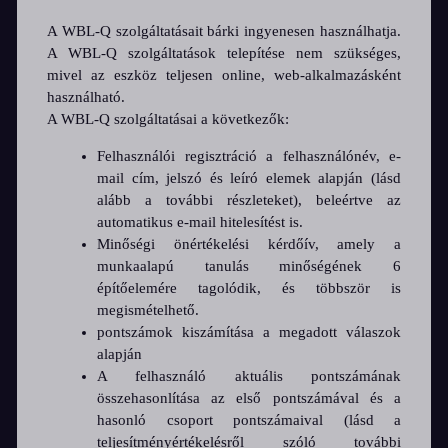
A WBL-Q szolgáltatásait bárki ingyenesen használhatja.
A WBL-Q szolgáltatások telepítése nem szükséges,
mivel az eszköz teljesen online, web-alkalmazásként
használható.
A WBL-Q szolgáltatásai a következők:
Felhasználói regisztráció a felhasználónév, e-
mail cím, jelszó és leíró elemek alapján (lásd
alább a további részleteket), beleértve az
automatikus e-mail hitelesítést is.
Minőségi önértékelési kérdőív, amely a
munkaalapú tanulás minőségének 6
építőelemére tagolódik, és többször is
megismételhető.
pontszámok kiszámítása a megadott válaszok
alapján
A felhasználó aktuális pontszámának
összehasonlítása az első pontszámával és a
hasonló csoport pontszámaival (lásd a
teljesítményértékelésről szóló további