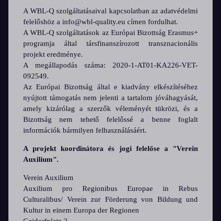
A WBL-Q szolgáltatásaival kapcsolatban az adatvédelmi
felelőshöz a info@wbl-quality.eu címen fordulhat.
A WBL-Q szolgáltatások az Európai Bizottság Erasmus+
programja által társfinanszírozott transznacionális
projekt eredménye.
A megállapodás száma: 2020-1-AT01-KA226-VET-
092549.
Az Európai Bizottság által e kiadvány elkészítéséhez
nyújtott támogatás nem jelenti a tartalom jóváhagyását,
amely kizárólag a szerzők véleményét tükrözi, és a
Bizottság nem tehető felelőssé a benne foglalt
információk bármilyen felhasználásáért.
A projekt koordinátora és jogi felelőse a "Verein
Auxilium".
Verein Auxilium
Auxilium pro Regionibus Europae in Rebus
Culturalibus/ Verein zur Förderung von Bildung und
Kultur in einem Europa der Regionen
Geidorfplatz 2