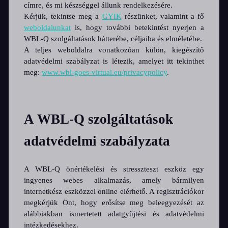
címre, és mi készséggel állunk rendelkezésére.
Kérjük, tekintse meg a
GYIK
részünket, valamint a fő
weboldalunkat
is, hogy további betekintést nyerjen a
WBL-Q szolgáltatások hátterébe, céljaiba és elméletébe.
A teljes weboldalra vonatkozóan külön, kiegészítő
adatvédelmi szabályzat is létezik, amelyet itt tekinthet
meg:
www.wbl-goes-virtual.eu/privacypolicy
.
A WBL-Q szolgáltatások
adatvédelmi szabályzata
A WBL-Q önértékelési és stresszteszt eszköz egy
ingyenes webes alkalmazás, amely bármilyen
internetkész eszközzel online elérhető. A regisztrációkor
megkérjük Önt, hogy erősítse meg beleegyezését az
alábbiakban ismertetett adatgyűjtési és adatvédelmi
intézkedésekhez.