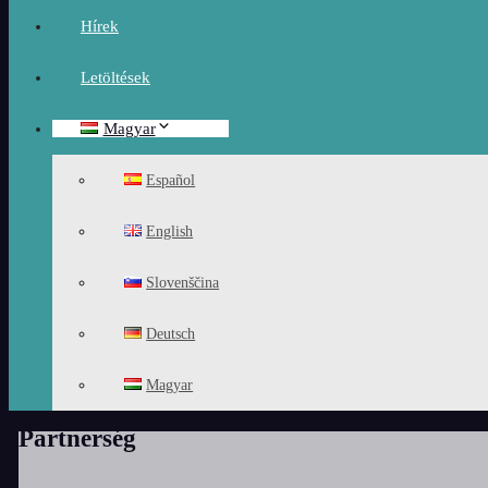
Hírek
Letöltések
Magyar
Español
English
Slovenščina
Deutsch
Magyar
Partnerség