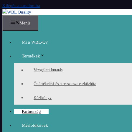
Kilépés a tartalomba
Menü
Mi a WBL-Q?
Termékek
Vizsgálati kutatás
Önértékelési és stresszteszt eszközhöz
Kézikönyv
Partnerség
Mérföldkövek